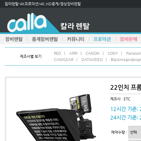
칼라렌탈-4K프로덕션/4K,HD중계/영상장비렌탈
RED
|
ARRI
|
CANON
|
SONY
|
Panason
제조사별 보기
CAMGEAR
|
DATAVIDEO
|
Blackmagicdesig
22인치 프
제조사 : ETC
12시간 기준: 
24시간 기준: 
예약수량 :