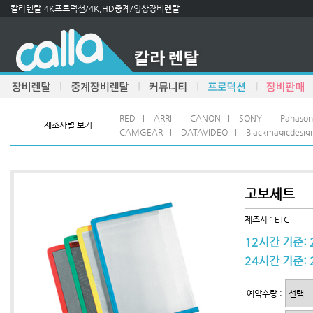
칼라렌탈-4K프로덕션/4K,HD중계/영상장비렌탈
RED
|
ARRI
|
CANON
|
SONY
|
Panason
제조사별 보기
CAMGEAR
|
DATAVIDEO
|
Blackmagicdesig
고보세트
제조사 : ETC
12시간 기준: 
24시간 기준: 
예약수량 :