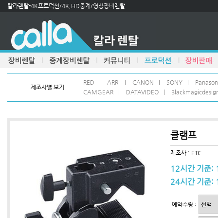
칼라렌탈-4K프로덕션/4K,HD중계/영상장비렌탈
RED
|
ARRI
|
CANON
|
SONY
|
Panason
제조사별 보기
CAMGEAR
|
DATAVIDEO
|
Blackmagicdesig
클램프
제조사 : ETC
12시간 기준: 
24시간 기준: 
예약수량 :