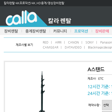
칼라렌탈-4K프로덕션/4K,HD중계/영상장비렌탈
RED
|
ARRI
|
CANON
|
SONY
|
Panason
제조사별 보기
CAMGEAR
|
DATAVIDEO
|
Blackmagicdesig
A스탠드
제조사 : ETC
12시간 기준: 
24시간 기준: 
예약수량 :