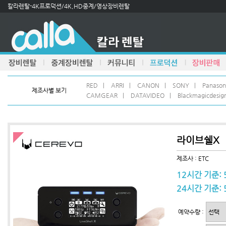
칼라렌탈-4K프로덕션/4K,HD중계/영상장비렌탈
RED
|
ARRI
|
CANON
|
SONY
|
Panason
제조사별 보기
CAMGEAR
|
DATAVIDEO
|
Blackmagicdesig
라이브쉘X
제조사 : ETC
12시간 기준: 
24시간 기준: 
예약수량 :