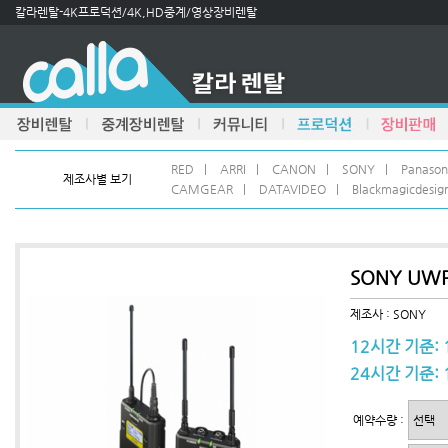
칼라렌탈-4K프로덕션/4K,HD중계/영상장비렌탈
RED
|
ARRI
|
CANON
|
SONY
|
Panason
제조사별 보기
CAMGEAR
|
DATAVIDEO
|
Blackmagicdesig
SONY UWP
제조사 : SONY
12시간 기준: 
24시간 기준: 
예약수량 :