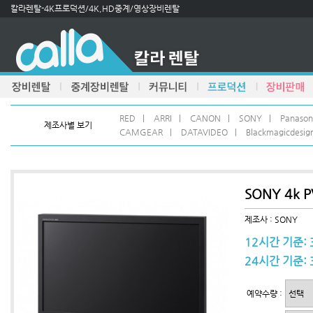
칼라렌탈-4K프로덕션/4K,HD중계/영상장비렌탈
RED
|
ARRI
|
CANON
|
SONY
|
Panason
제조사별 보기
CAMGEAR
|
DATAVIDEO
|
Blackmagicdesig
SONY 4k 
제조사 : SONY
12시간 기준: 
24시간 기준: 
예약수량 :