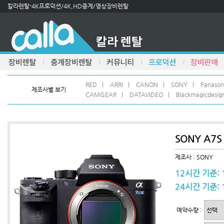
칼라렌탈-4K프로덕션/4K,HD중계/영상장비렌탈
RED
|
ARRI
|
CANON
|
SONY
|
Panason
제조사별 보기
CAMGEAR
|
DATAVIDEO
|
Blackmagicdesig
SONY A7S I
제조사 : SONY
12시간 기준: 
24시간 기준: 
예약수량 :