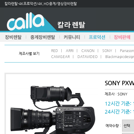
칼라렌탈-4K프로덕션/4K,HD중계/영상장비렌탈
RED
|
ARRI
|
CANON
|
SONY
|
Panason
제조사별 보기
CAMGEAR
|
DATAVIDEO
|
Blackmagicdesig
SONY PXW
제조사 : SONY
12시간 기준: 
24시간 기준: 
예약수량 :