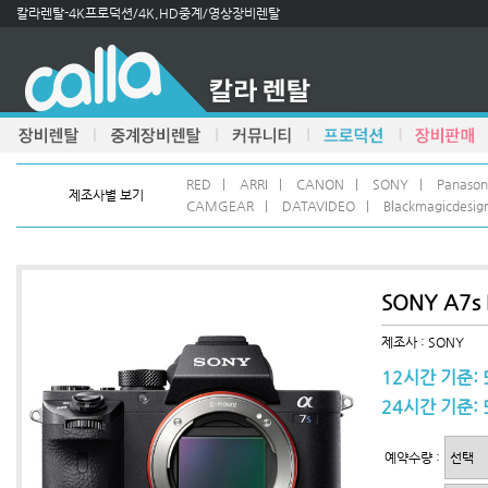
칼라렌탈-4K프로덕션/4K,HD중계/영상장비렌탈
RED
|
ARRI
|
CANON
|
SONY
|
Panason
제조사별 보기
CAMGEAR
|
DATAVIDEO
|
Blackmagicdesig
SONY A7s I
제조사 : SONY
12시간 기준: 
24시간 기준: 
예약수량 :