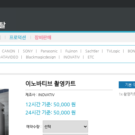
CANON
|
SONY
|
Panasonic
|
Fujinon
|
Sachtler
|
TVLogic
|
BO
DATAVIDEO
|
Blackmagicdesign
|
INOVATIV
|
ETC
이노바티브 촬영카트
기본 
1x 촬영카
제조사 : INOVATIV
12시간 기준: 50,000 원
24시간 기준: 50,000 원
예약수량 :