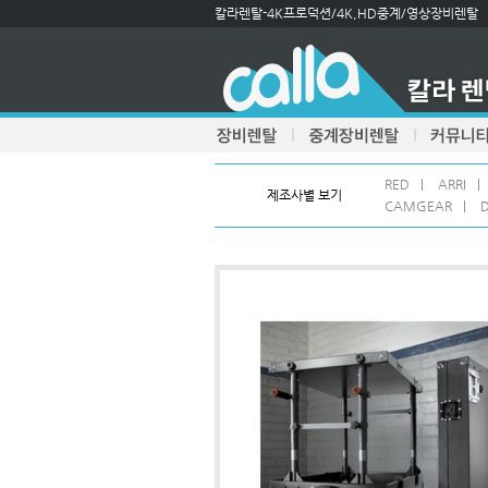
칼라렌탈-4K프로덕션/4K,HD중계/영상장비렌탈
RED
|
ARRI
|
제조사별 보기
CAMGEAR
|